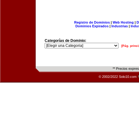
Registro de Dominios
|
Web Hosting
|
D
Dominios Expirados
|
Industrias
|
Indu
Categorías de Dominio:
[Pág. princi
** Precios expre
© 2002/2022 Solo10.com