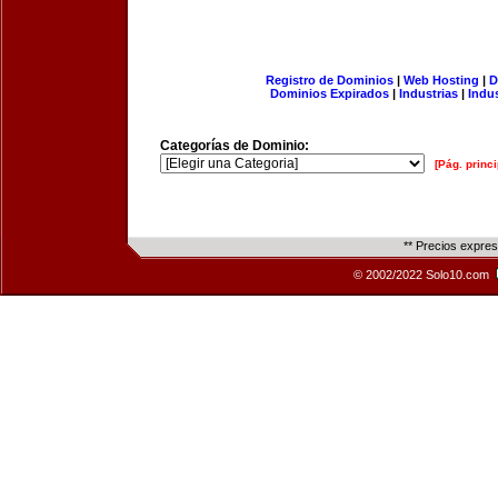
Registro de Dominios
|
Web Hosting
|
D
Dominios Expirados
|
Industrias
|
Indu
Categorías de Dominio:
[Pág. princi
** Precios expre
© 2002/2022 Solo10.com