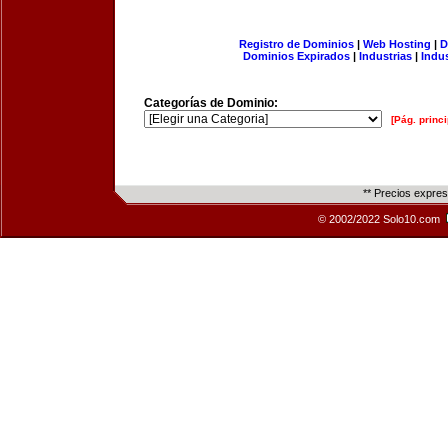
Registro de Dominios
|
Web Hosting
|
D
Dominios Expirados
|
Industrias
|
Indu
Categorías de Dominio:
[Pág. princi
** Precios expre
© 2002/2022 Solo10.com