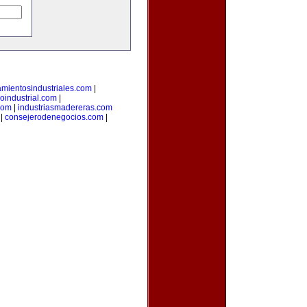
tamientosindustriales.com
|
loindustrial.com
|
com
|
industriasmadereras.com
|
consejerodenegocios.com
|