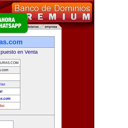
as.com
 puesto en Venta
URAS.COM
s.com
rias
a!
as.com
tas