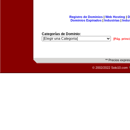
Registro de Dominios
|
Web Hosting
|
D
Dominios Expirados
|
Industrias
|
Indu
Categorías de Dominio:
[Pág. princi
** Precios expre
© 2002/2022 Solo10.com