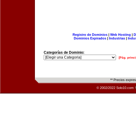
Registro de Dominios
|
Web Hosting
|
D
Dominios Expirados
|
Industrias
|
Indu
Categorías de Dominio:
[Pág. princi
** Precios expre
© 2002/2022 Solo10.com