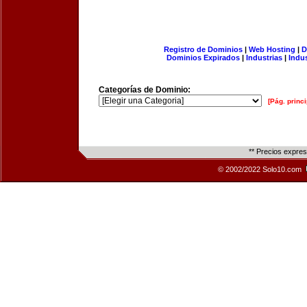
Registro de Dominios
|
Web Hosting
|
D
Dominios Expirados
|
Industrias
|
Indu
Categorías de Dominio:
[Pág. princi
** Precios expre
© 2002/2022 Solo10.com